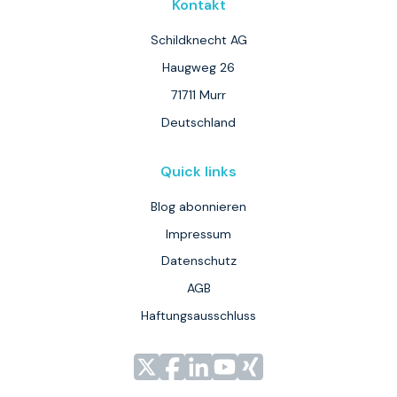
Kontakt
Schildknecht AG
Haugweg 26
71711 Murr
Deutschland
Quick links
Blog abonnieren
Impressum
Datenschutz
AGB
Haftungsausschluss
Link
Link
Link
Link
Link