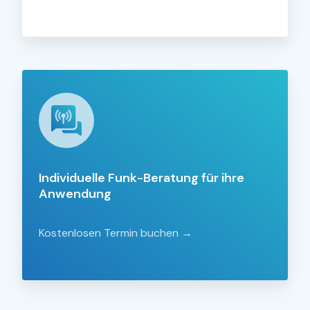
Individuelle
Funk-
Beratung
für
ihre
Anwendung
Individuelle Funk-Beratung für ihre
Anwendung
Kostenlosen Termin buchen →