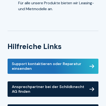
und
Für alle unsere Produkte bieten wir Leasing-
Miete
und Mietmodelle an.
Hilfreiche Links
Support
Support kontaktieren oder Reparatur
kontaktieren
einsenden
oder
Reparatur
Ansprechpartner
einsenden
Ansprechpartner bei der Schildknecht
bei
AG finden
der
Schildknecht