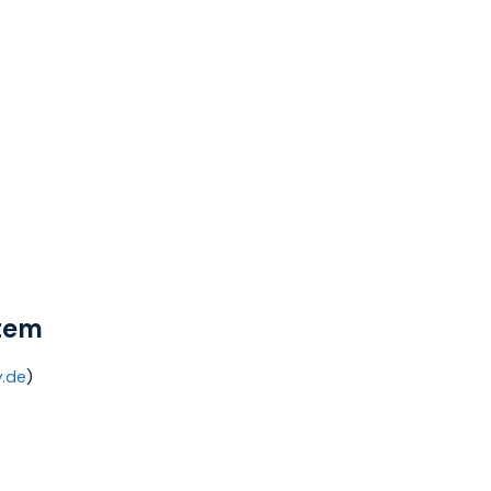
stem
.de
)