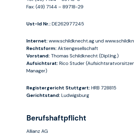
Fax: (49) 7144 – 89718-29
Ust-Id Nr.:
DE262977245
Internet:
www.schildknecht.ag und www.schildk
Rechtsform:
Aktiengesellschaft
Vorstand:
Thomas Schildknecht (Dipl.Ing.)
Aufsichtsrat:
Rico Studer (Aufsichtsratvorsitzen
Manager)
Registergericht Stuttgart:
HRB 728815
Gerichtstand:
Ludwigsburg
Berufshaftpflicht
Allianz AG